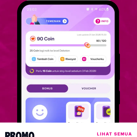
LIHAT SEMUA