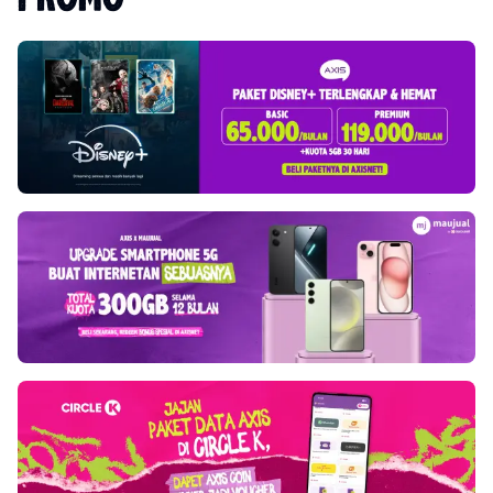
PROMO