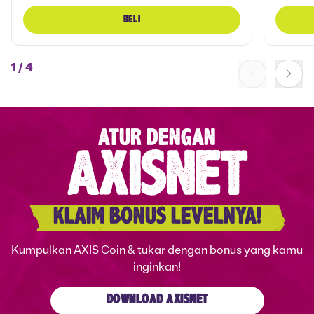
BELI
1
/
4
ATUR DENGAN
ATUR DENGAN
AXISNET
AXISNET
KLAIM BONUS LEVELNYA!
ATUR DENGAN AXISNET
Kumpulkan AXIS Coin & tukar dengan bonus yang kamu
Kumpulkan AXIS Coin & tukar dengan bonus yang kamu
inginkan!
inginkan!
DOWNLOAD AXISNET
DOWNLOAD AXISNET