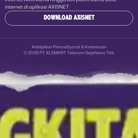
internet di aplikasi AXISNET
DOWNLOAD AXISNET
Kebijakan Privasi
Syarat & Ketentuan
© 2025 PT XLSMART Telecom Sejahtera Tbk.