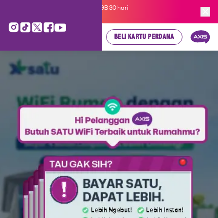
Kartu Perdana AXIS Suka-Suka 3GB 30 hari
cuma
Rp 35.000
, cek di sini!
BELI KARTU PERDANA