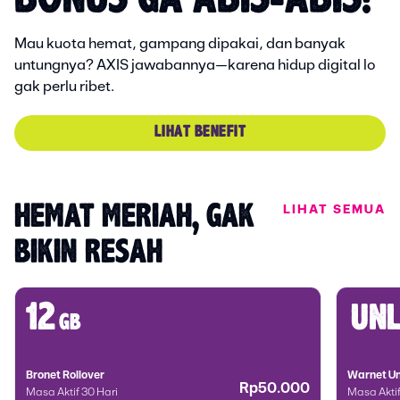
BONUS GA ABIS-ABIS!
Mau kuota hemat, gampang dipakai, dan banyak
untungnya? AXIS jawabannya—karena hidup digital lo
gak perlu ribet.
LIHAT BENEFIT
LIHAT SEMUA
HEMAT MERIAH, GAK 
BIKIN RESAH
12
unl
gb
Bronet Rollover
Warnet Un
Rp50.000
Masa Aktif 30 Hari
Masa Akti