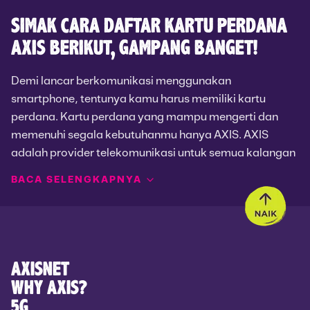
SIMAK CARA DAFTAR KARTU PERDANA
AXIS BERIKUT, GAMPANG BANGET!
Demi lancar berkomunikasi menggunakan
smartphone, tentunya kamu harus memiliki kartu
perdana. Kartu perdana yang mampu mengerti dan
memenuhi segala kebutuhanmu hanya AXIS. AXIS
adalah provider telekomunikasi untuk semua kalangan
khususnya anak muda. Karakter anak muda yang ingin
BACA SELENGKAPNYA
layanan serba cepat dan harga lebih murah ini
1. Melalui Pesan Pop Up Otomatis
membuat AXIS memang jadi pilihan terbaik. Kamu
hanya perlu beli kartu perdana AXIS. Kemudian lakukan
cara daftar kartu perdana AXIS yang sangat mudah
Cara mudah daftar kartu perdana AXIS yang pertama
seperti berikut.
yaitu melalui pesan pop up yang otomatis muncul di
AXISNET
layar smartphone. Pesan ini akan seketika muncul
WHY AXIS?
ketika kamu memasang kartu AXIS kemudian
5G