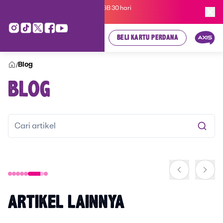
Kartu Perdana AXIS Suka-Suka 3GB 30 hari
cuma
Rp 35.000
, cek di sini!
BELI KARTU PERDANA
Blog
/
BLOG
WAJIB TAHU! INI DIA CARA
MENGAKTIFKAN KARTU AXIS
YANG SUDAH MATI
ARTIKEL LAINNYA