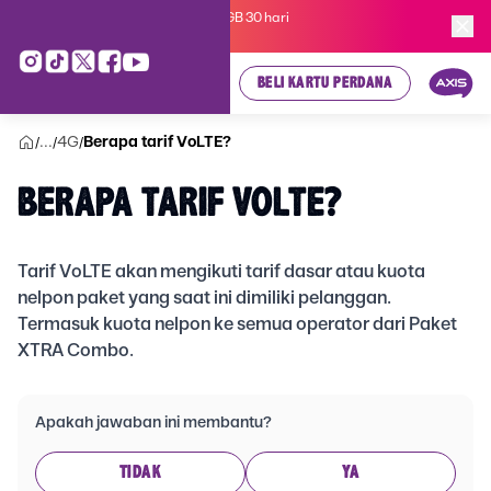
Kartu Perdana AXIS Suka-Suka 3GB 30 hari
cuma
Rp 35.000
, cek di sini!
BELI KARTU PERDANA
...
4G
Berapa tarif VoLTE?
/
/
/
BERAPA TARIF VOLTE?
Tarif VoLTE akan mengikuti tarif dasar atau kuota
nelpon paket yang saat ini dimiliki pelanggan.
Termasuk kuota nelpon ke semua operator dari Paket
XTRA Combo.
Apakah jawaban ini membantu?
TIDAK
YA