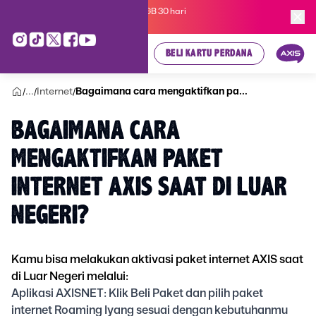
Kartu Perdana AXIS Suka-Suka 3GB 30 hari
cuma
Rp 35.000
, cek di sini!
BELI KARTU PERDANA
...
Internet
Bagaimana cara mengaktifkan pa...
/
/
/
BAGAIMANA CARA
MENGAKTIFKAN PAKET
INTERNET AXIS SAAT DI LUAR
NEGERI?
Kamu bisa melakukan aktivasi paket internet AXIS saat
di Luar Negeri melalui:
Aplikasi AXISNET: Klik Beli Paket dan pilih paket
internet Roaming Iyang sesuai dengan kebutuhanmu