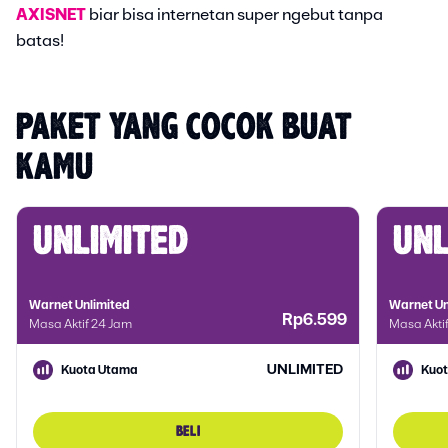
AXISNET
biar bisa internetan super ngebut tanpa
batas!
PAKET YANG COCOK BUAT 
KAMU
unlimited
unl
Warnet Unlimited
Warnet Un
Rp6.599
Masa Aktif 24 Jam
Masa Akti
UNLIMITED
Kuota Utama
Kuo
BELI