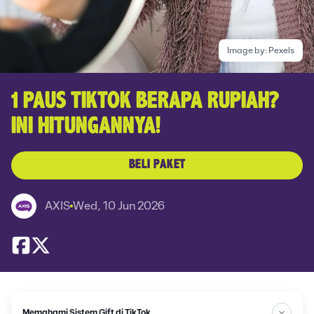
Image by:
Pexels
1 PAUS TIKTOK BERAPA RUPIAH?
INI HITUNGANNYA!
BELI PAKET
AXIS
Wed, 10 Jun 2026
Memahami Sistem Gift di TikTok