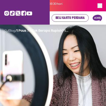
Kartu Perdana AXIS Suka-Suka 3GB 30 hari
cuma
Rp 35.000
, cek di sini!
BELI KARTU PERDANA
Blog
1 Paus TikTok Berapa Rupiah? I...
/
/