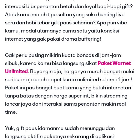
interupsi biar penonton betah dan loyal bagi-bagi gift?
Atau kamu malah tipe sultan yang suka hunting live
seru dan hobi tebar gift paus seharian? Apa pun vibe
kamu, modal utamanya cuma satu yaitu koneksi
internet yang gak pakai drama buffering!
Gak perlu pusing mikirin kuota boncos di jam-jam
sibuk, karena kamu bisa langsung sikat
Paket Warnet
Unlimited
. Bayangin aja, harganya murah banget mulai
seribuan aja udah dapet kuota unlimited selama 1 jam!
Paket ini pas banget buat kamu yang butuh internetan
tanpa batas dengan harga super irit, bikin streaming
lancar jaya dan interaksi sama penonton makin real
time.
Yuk, gift paus idamanmu sudah menunggu dan
langsung aktifin paketnya sekarang di aplikasi