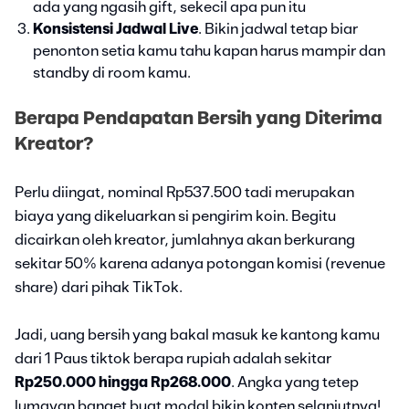
ada yang ngasih gift, sekecil apa pun itu
Konsistensi Jadwal Live
. Bikin jadwal tetap biar
penonton setia kamu tahu kapan harus mampir dan
standby di room kamu.
Berapa Pendapatan Bersih yang Diterima
Kreator?
Perlu diingat, nominal Rp537.500 tadi merupakan
biaya yang dikeluarkan si pengirim koin. Begitu
dicairkan oleh kreator, jumlahnya akan berkurang
sekitar 50% karena adanya potongan komisi (revenue
share) dari pihak TikTok.
Jadi, uang bersih yang bakal masuk ke kantong kamu
dari 1 Paus tiktok berapa rupiah adalah sekitar
Rp250.000 hingga Rp268.000
. Angka yang tetep
lumayan banget buat modal bikin konten selanjutnya!