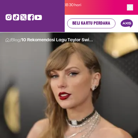
Kartu Perdana AXIS Suka-Suka 3GB 30 hari
cuma
Rp 35.000
, cek di sini!
BELI KARTU PERDANA
Blog
10 Rekomendasi Lagu Taylor Swi...
/
/