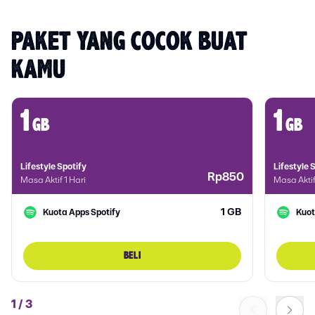
PAKET YANG COCOK BUAT 
KAMU
1
1
gb
gb
Lifestyle Spotify
Lifestyle 
Rp850
Masa Aktif 1 Hari
Masa Aktif
1 GB
Kuota Apps Spotify
Kuot
BELI
1
/
3