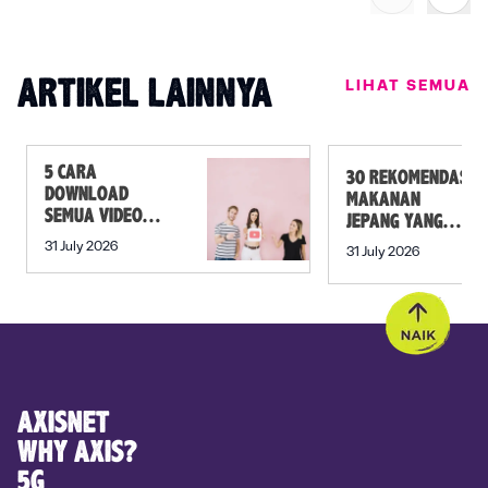
LIHAT SEMUA
ARTIKEL LAINNYA
5 CARA
30 REKOMENDASI
DOWNLOAD
MAKANAN
SEMUA VIDEO
JEPANG YANG
DALAM PLAYLIST
MUST TRY SELAIN
31 July 2026
31 July 2026
YOUTUBE SEKALI
SUSHI!
KLIK
AXISNET
WHY AXIS?
5G