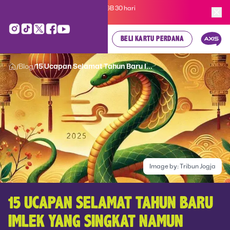
Kartu Perdana AXIS Suka-Suka 3GB 30 hari
cuma
Rp 35.000
, cek di sini!
BELI KARTU PERDANA
Blog
15 Ucapan Selamat Tahun Baru I...
/
/
Image by:
Tribun Jogja
15 UCAPAN SELAMAT TAHUN BARU
IMLEK YANG SINGKAT NAMUN