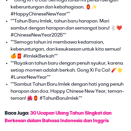
keberuntungan dan kebahagiaan. 🏮✨
#HappyChineseNewYear""
""Tahun Baru Imlek, tahun baru harapan. Mari
sambut dengan harapan dan semangat baru! 🐇❤️
#ChineseNewYear2025""
""Semoga tahun ini membawa kedamaian,
keberuntungan, dan kesuksesan untuk kita semua!
🍊🧧 #ImlekBerkah""
""Rayakan tahun baru dengan penuh syukur, karena
setiap momen adalah berkah. Gong Xi Fa Cai! 🧨🌟
#LunarNewYear""
""Sambut Tahun Baru Imlek dengan hati yang penuh
harapan dan doa. Happy Chinese New Year, teman-
teman! 🌺🏮 #TahunBaruImlek""
Baca Juga:
30 Ucapan Ulang Tahun Singkat dan
Berkesan dalam Bahasa Indonesia dan Inggris