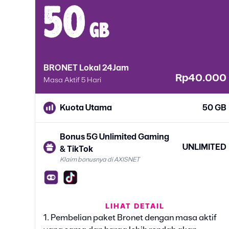
50
gb
BRONET Lokal 24Jam
Rp40.000
Masa Aktif 5 Hari
Kuota Utama
50 GB
Bonus 5G Unlimited Gaming
UNLIMITED
& TikTok
Klaim bonusnya di AXISNET
LIHAT DETAIL
Bonus Google Gemini
6 BULAN
1. Pembelian paket Bronet dengan masa aktif
Klaim bonusnya di AXISNET