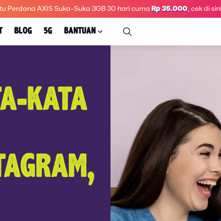
tu Perdana AXIS Suka-Suka 3GB 30 hari
cuma
Rp 35.000
, cek di sini
T
BLOG
5G
BANTUAN
TA-KATA
TAGRAM,