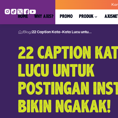
Kar
HOME
WHY AXIS?
PROMO
PRODUK
AXISNE
Blog
22 Caption Kata-Kata Lucu untu...
/
/
22 CAPTION KA
LUCU UNTUK
POSTINGAN INS
BIKIN NGAKAK!