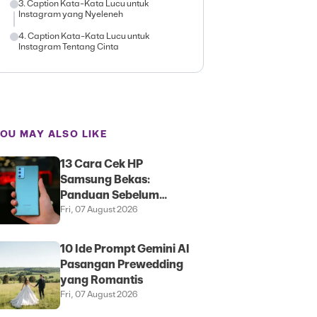
3. Caption Kata-Kata Lucu untuk
Instagram yang Nyeleneh
4. Caption Kata-Kata Lucu untuk
Instagram Tentang Cinta
OU MAY ALSO LIKE
13 Cara Cek HP
Samsung Bekas:
Panduan Sebelum
Membeli
Fri, 07 August 2026
10 Ide Prompt Gemini AI
Pasangan Prewedding
yang Romantis
Fri, 07 August 2026