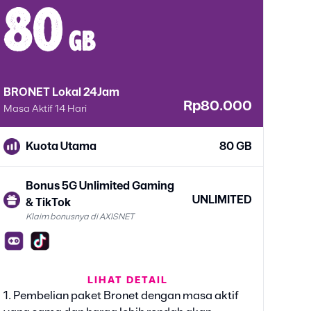
80
gb
BRONET Lokal 24Jam
Rp80.000
Masa Aktif 14 Hari
Kuota Utama
80 GB
Bonus 5G Unlimited Gaming
UNLIMITED
& TikTok
Klaim bonusnya di AXISNET
LIHAT DETAIL
Bonus Google Gemini
6 BULAN
1. Pembelian paket Bronet dengan masa aktif
Klaim bonusnya di AXISNET