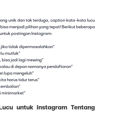
g unik dan tak terduga, caption kata-kata lucu
 bisa menjadi pilihan yang tepat! Berikut beberapa
 untuk postingan Instagram:
jika tidak dipermasalahkan”
itu mutlak”
bisa jadi lagi mewing”
, kalau di depan namanya pendaftaran”
n lupa mengeluh”
ta harus tidur terus”
 kembalian”
i minimarket”
Lucu untuk Instagram Tentang