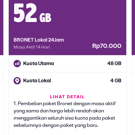
52
gb
BRONET Lokal 24Jam
Rp70.000
Masa Aktif 14 Hari
Kuota Utama
48 GB
Kuota Lokal
4 GB
LIHAT DETAIL
Bonus 5G Unlimited Gaming
1. Pembelian paket Bronet dengan masa aktif
UNLIMITED
& TikTok
yang sama dan harga lebih rendah akan
Klaim bonusnya di AXISNET
menggantikan seluruh sisa kuota pada paket
sebelumnya dengan paket yang baru.