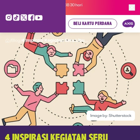
Kartu Perdana AXIS Suka-Suka 3GB 30 hari
cuma
Rp 35.000
, cek di sini!
BELI KARTU PERDANA
Blog
4 Inspirasi Kegiatan Seru Libu...
/
/
Image by:
Shutterstock
4 INSPIRASI KEGIATAN SERU