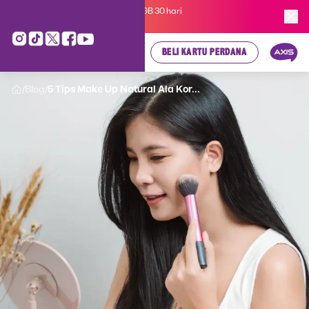
Kartu Perdana AXIS Suka-Suka 3GB 30 hari
cuma
Rp 35.000
, cek di sini!
BELI KARTU PERDANA
Blog
5 Tips Make Up Natural Ala Kor...
/
/