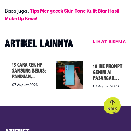
Baca juga :
Tips Mengecek Skin Tone Kulit Biar Hasil
Make Up Kece!
LIHAT SEMUA
ARTIKEL LAINNYA
13 CARA CEK HP
10 IDE PROMPT
SAMSUNG BEKAS:
GEMINI AI
PANDUAN
PASANGAN
SEBELUM
PREWEDDING
07 August 2026
07 August 2026
MEMBELI
YANG ROMANTIS