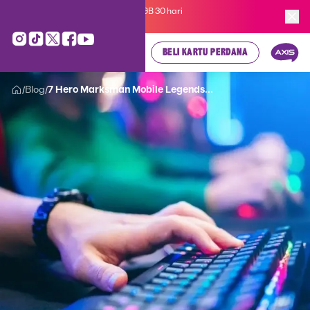
Kartu Perdana AXIS Suka-Suka 3GB 30 hari
cuma
Rp 35.000
, cek di sini!
BELI KARTU PERDANA
Blog
7 Hero Marksman Mobile Legends...
/
/