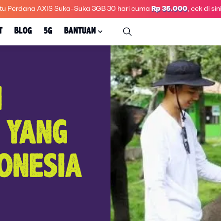
tu Perdana AXIS Suka-Suka 3GB 30 hari
cuma
Rp 35.000
, cek di sini
T
BLOG
5G
BANTUAN
I
 YANG
DONESIA