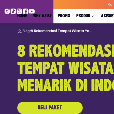
Kar
HOME
WHY AXIS?
PROMO
PRODUK
AXISNE
Blog
8 Rekomendasi Tempat Wisata Ya...
/
/
8 REKOMENDAS
TEMPAT WISATA
MENARIK DI IN
BELI PAKET