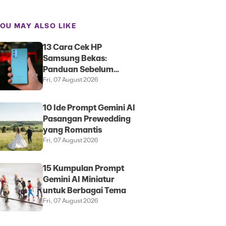
OU MAY ALSO LIKE
13 Cara Cek HP
Samsung Bekas:
Panduan Sebelum
Membeli
Fri, 07 August 2026
10 Ide Prompt Gemini AI
Pasangan Prewedding
yang Romantis
Fri, 07 August 2026
15 Kumpulan Prompt
Gemini AI Miniatur
untuk Berbagai Tema
Fri, 07 August 2026