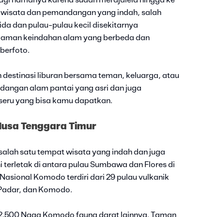
i lagi namanya karena sudah merajalela hingga ke
t wisata dan pemandangan yang indah, salah
da dan pulau-pulau kecil disekitarnya
aman keindahan alam yang berbeda dan
berfoto.
n destinasi liburan bersama teman, keluarga, atau
dangan alam pantai yang asri dan juga
seru yang bisa kamu dapatkan.
Nusa Tenggara Timur
lah satu tempat wisata yang indah dan juga
i terletak di antara pulau Sumbawa dan Flores di
asional Komodo terdiri dari 29 pulau vulkanik
 Padar, dan Komodo.
r 2.500 Naga Komodo fauna darat lainnya. Taman