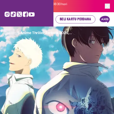
Kartu Perdana AXIS Suka-Suka 3GB 30 hari
cuma
Rp 35.000
, cek di sini!
BELI KARTU PERDANA
Blog
5 Anime Thriller Terbaik 2025,...
/
/