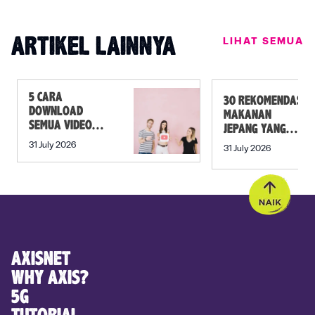
LIHAT SEMUA
ARTIKEL LAINNYA
5 CARA
30 REKOMENDASI
DOWNLOAD
MAKANAN
SEMUA VIDEO
JEPANG YANG
DALAM PLAYLIST
MUST TRY SELAIN
31 July 2026
31 July 2026
YOUTUBE SEKALI
SUSHI!
KLIK
AXISNET
WHY AXIS?
5G