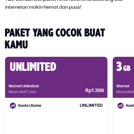
internetan makin hemat dan puas!
PAKET YANG COCOK BUAT 
KAMU
unlimited
3
gb
Warnet Unlimited
Warnet
Rp1.399
Masa Aktif 1 Jam
Masa Akti
UNLIMITED
Kuota Utama
Kuo