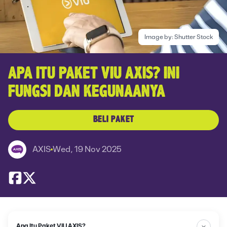
Image by:
Shutter Stock
APA ITU PAKET VIU AXIS? INI
FUNGSI DAN KEGUNAANYA
BELI PAKET
AXIS
Wed, 19 Nov 2025
Apa Itu Paket VIU AXIS?