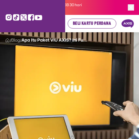
Kartu Perdana AXIS Suka-Suka 3GB 30 hari
cuma
Rp 35.000
, cek di sini!
BELI KARTU PERDANA
Blog
Apa Itu Paket VIU AXIS? Ini Fu...
/
/