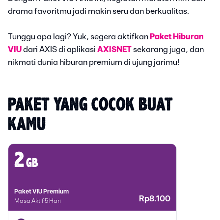
drama favoritmu jadi makin seru dan berkualitas.
Tunggu apa lagi? Yuk, segera aktifkan
Paket Hiburan
VIU
dari AXIS di aplikasi
AXISNET
sekarang juga, dan
nikmati dunia hiburan premium di ujung jarimu!
PAKET YANG COCOK BUAT 
KAMU
2
gb
Paket VIU Premium
Rp8.100
Masa Aktif 5 Hari