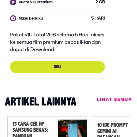
2 GB
Kuota VIU Premium
5 HARI
Masa Berlaku
Paket VIU Total 2GB selama 5 Hari, akses
ke semua film premium bebas iklan dan
dapat di Download
BELI
LIHAT SEMUA
ARTIKEL LAINNYA
13 CARA CEK HP
10 IDE PROMPT
SAMSUNG BEKAS:
GEMINI AI
PANDUAN