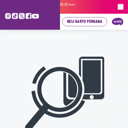
Kartu Perdana AXIS Suka-Suka 3GB 30 hari
cuma
Rp 35.000
, cek di sini!
BELI KARTU PERDANA
Blog
Cara Buat Temukan Perangkat Sa...
/
/