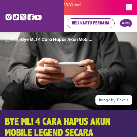
Kartu Perdana AXIS Suka-Suka 3GB 30 hari
cuma
Rp 35.000
, cek di sini!
BELI KARTU PERDANA
Blog
Bye ML! 4 Cara Hapus Akun Mobi...
/
/
Image by:
Pexels
BYE ML! 4 CARA HAPUS AKUN
MOBILE LEGEND SECARA