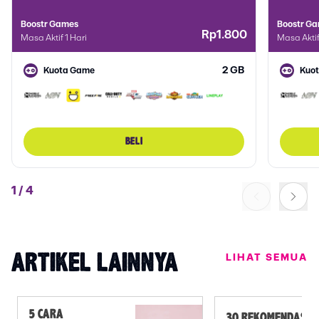
Boostr Games
Boostr G
Rp1.800
Masa Aktif 1 Hari
Masa Aktif
2 GB
Kuota Game
Kuo
BELI
1
/
4
LIHAT SEMUA
ARTIKEL LAINNYA
5 CARA
30 REKOMENDASI