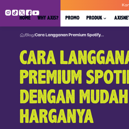
Kar
HOME
WHY AXIS?
PROMO
PRODUK
AXISNE
Blog
Cara Langganan Premium Spotify...
/
/
CARA LANGGAN
PREMIUM SPOTI
DENGAN MUDAH
HARGANYA