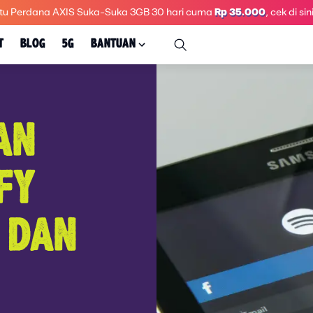
tu Perdana AXIS Suka-Suka 3GB 30 hari
cuma
Rp 35.000
, cek di sini
T
BLOG
5G
BANTUAN
AN
FY
 DAN