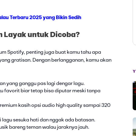
lau Terbaru 2025 yang Bikin Sedih
m Layak untuk Dicoba?
m Spotify, penting juga buat kamu tahu apa
 yang gratisan. Dengan berlangganan, kamu akan
Y
lan yang ganggu pas lagi dengar lagu.
 favorit biar tetap bisa diputar meski tanpa
remium kasih opsi audio high quality sampai 320
 lagu sesuka hati dan nggak ada batasan.
sik bareng teman walau jaraknya jauh.