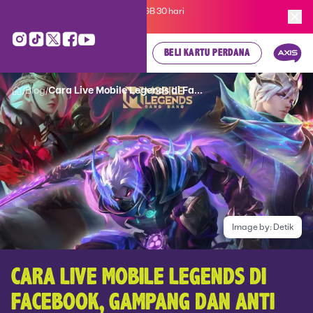
Kartu Perdana AXIS Suka-Suka 3GB 30 hari
cuma
Rp 35.000
, cek di sini!
BELI KARTU PERDANA
Blog
Cara Live Mobile Legends di Fa...
/
/
Image by:
Detik
CARA LIVE MOBILE LEGENDS DI
FACEBOOK, GAMPANG DAN ANTI