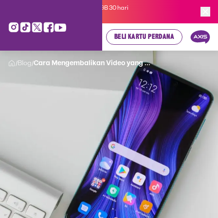
Kartu Perdana AXIS Suka-Suka 3GB 30 hari
cuma
Rp 35.000
, cek di sini!
BELI KARTU PERDANA
Blog
Cara Mengembalikan Video yang ...
/
/