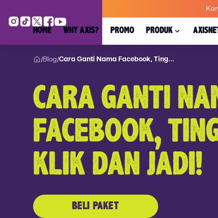
Kar
HOME
WHY AXIS?
PROMO
PRODUK
AXISNE
Blog
Cara Ganti Nama Facebook, Ting...
/
/
CARA GANTI NA
FACEBOOK, TIN
KLIK DAN JADI!
BELI PAKET