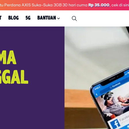
tu Perdana AXIS Suka-Suka 3GB 30 hari
cuma
Rp 35.000
, cek di sini
T
BLOG
5G
BANTUAN
MA
GGAL