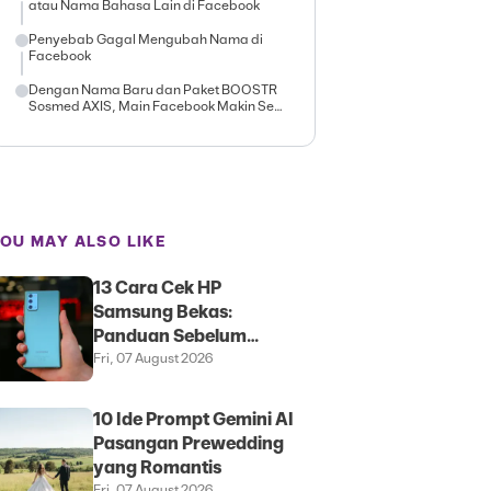
atau Nama Bahasa Lain di Facebook
Penyebab Gagal Mengubah Nama di
Facebook
Dengan Nama Baru dan Paket BOOSTR
Sosmed AXIS, Main Facebook Makin Seru
Abis!
OU MAY ALSO LIKE
13 Cara Cek HP
Samsung Bekas:
Panduan Sebelum
Membeli
Fri, 07 August 2026
10 Ide Prompt Gemini AI
Pasangan Prewedding
yang Romantis
Fri, 07 August 2026