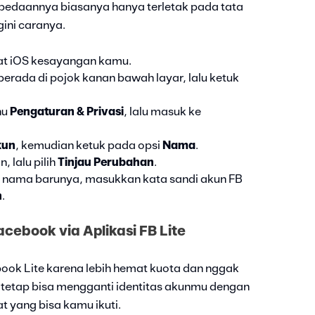
rbedaannya biasanya hanya terletak pada tata
ini caranya.
kat iOS kesayangan kamu.
 berada di pojok kanan bawah layar, lalu ketuk
nu
Pengaturan & Privasi
, lalu masuk ke
kun
, kemudian ketuk pada opsi
Nama
.
 lalu pilih
Tinjau Perubahan
.
n nama barunya, masukkan kata sandi akun FB
n
.
ebook via Aplikasi FB Lite
ok Lite karena lebih hemat kuota dan nggak
tetap bisa mengganti identitas akunmu dengan
t yang bisa kamu ikuti.