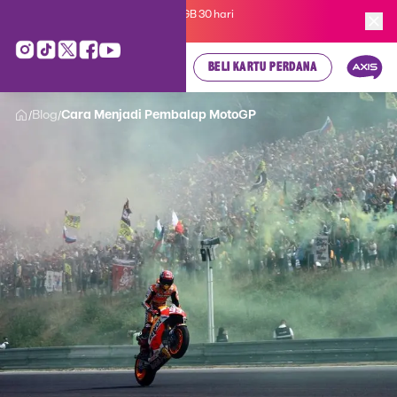
Kartu Perdana AXIS Suka-Suka 3GB 30 hari
cuma
Rp 35.000
, cek di sini!
BELI KARTU PERDANA
Blog
Cara Menjadi Pembalap MotoGP
/
/