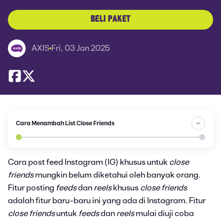
BELI PAKET
AXIS
Fri, 03 Jan 2025
Cara Menambah List Close Friends
Cara post feed Instagram (IG) khusus untuk
close
friends
mungkin belum diketahui oleh banyak orang.
Fitur posting
feeds
dan
reels
khusus
close friends
adalah fitur baru-baru ini yang ada di Instagram. Fitur
close friends
untuk
feeds
dan
reels
mulai diuji coba