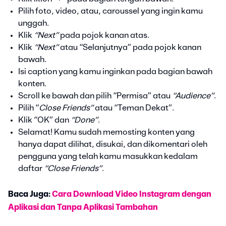
Pilih foto, video, atau, caroussel yang ingin kamu
unggah.
Klik
“Next”
pada pojok kanan atas.
Klik
“Next”
atau “Selanjutnya” pada pojok kanan
bawah.
Isi caption yang kamu inginkan pada bagian bawah
konten.
Scroll ke bawah dan pilih “Permisa” atau
“Audience”
.
Pilih “
Close Friends”
atau “Teman Dekat”.
Klik “OK” dan
“Done”
.
Selamat! Kamu sudah memosting konten yang
hanya dapat dilihat, disukai, dan dikomentari oleh
pengguna yang telah kamu masukkan kedalam
daftar
“Close Friends”
.
Baca Juga:
Cara Download Video Instagram dengan
Aplikasi dan Tanpa Aplikasi Tambahan