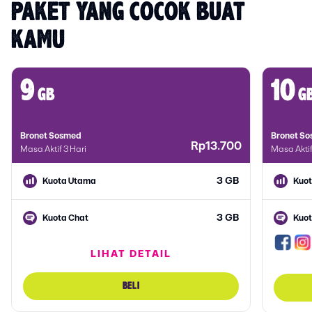
PAKET YANG COCOK BUAT 
KAMU
9
10
gb
g
Bronet Sosmed
Bronet S
Rp13.700
Masa Aktif 3 Hari
Masa Aktif
3 GB
Kuota Utama
Kuo
3 GB
Kuota Chat
Kuot
LIHAT DETAIL
3 GB
Kuota Sosmed
BELI