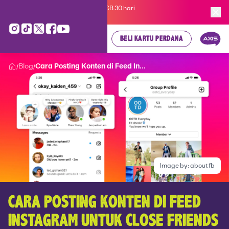
Kartu Perdana AXIS Suka-Suka 3GB 30 hari
cuma
Rp 35.000
, cek di sini!
BELI KARTU PERDANA
Blog
Cara Posting Konten di Feed In...
/
/
Image by:
about fb
CARA POSTING KONTEN DI FEED
INSTAGRAM UNTUK CLOSE FRIENDS