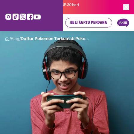
Kartu Perdana AXIS Suka-Suka 3GB 30 hari
cuma
Rp 35.000
, cek di sini!
BELI KARTU PERDANA
Blog
Daftar Pokemon Terkuat di Poke...
/
/