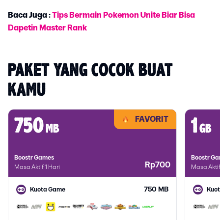
Baca Juga :
Tips Bermain Pokemon Unite Biar Bisa
Dapetin Master Rank
PAKET YANG COCOK BUAT 
KAMU
FAVORIT
750
1
mb
gb
Boostr Games
Boostr G
Rp700
Masa Aktif 1 Hari
Masa Aktif
750 MB
Kuota Game
Kuo