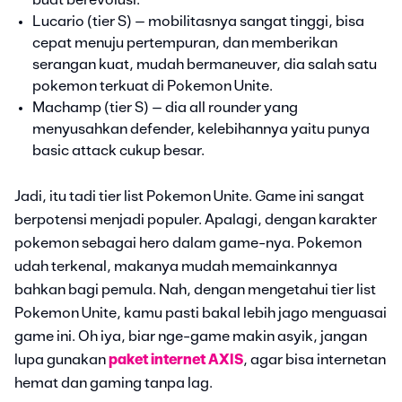
buat berevolusi.
Lucario (tier S) – mobilitasnya sangat tinggi, bisa
cepat menuju pertempuran, dan memberikan
serangan kuat, mudah bermaneuver, dia salah satu
pokemon terkuat di Pokemon Unite.
Machamp (tier S) – dia all rounder yang
menyusahkan defender, kelebihannya yaitu punya
basic attack cukup besar.
Jadi, itu tadi tier list Pokemon Unite. Game ini sangat
berpotensi menjadi populer. Apalagi, dengan karakter
pokemon sebagai hero dalam game-nya. Pokemon
udah terkenal, makanya mudah memainkannya
bahkan bagi pemula. Nah, dengan mengetahui tier list
Pokemon Unite, kamu pasti bakal lebih jago menguasai
game ini. Oh iya, biar nge-game makin asyik, jangan
lupa gunakan
paket internet AXIS
, agar bisa internetan
hemat dan gaming tanpa lag.