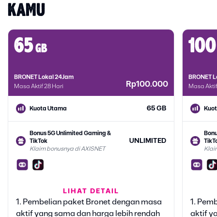
KAMU
65
100
gb
BRONET Lokal 24Jam
BRONET L
Rp100.000
Masa Aktif 28 Hari
Masa Aktif
65 GB
Kuota Utama
Kuo
Bonus 5G Unlimited Gaming &
Bonu
UNLIMITED
TikTok
TikT
Klaim bonusnya di AXISNET
Klai
Bonus Google Gemini
Bonu
LIHAT DETAIL
6 BULAN
Klaim bonusnya di AXISNET
Klai
1. Pembelian paket Bronet dengan masa
1. Pem
aktif yang sama dan harga lebih rendah
aktif y