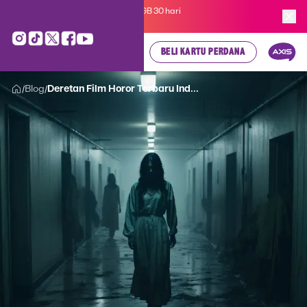
Kartu Perdana AXIS Suka-Suka 3GB 30 hari
cuma
Rp 35.000
, cek di sini!
BELI KARTU PERDANA
Blog
Deretan Film Horor Terbaru Ind...
/
/