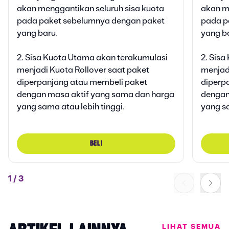
Bonus Vidio Platinum Lite
Bonu
akan menggantikan seluruh sisa kuota
akan m
30 HARI
Klaim bonusnya di AXISNET
Klai
pada paket sebelumnya dengan paket
pada p
yang baru.
yang b
Bonu
Klai
2. Sisa Kuota Utama akan terakumulasi
2. Sis
menjadi Kuota Rollover saat paket
menjadi
diperpanjang atau membeli paket
diperp
dengan masa aktif yang sama dan harga
dengan
yang sama atau lebih tinggi.
yang sa
BELI
1
/
3
LIHAT SEMUA