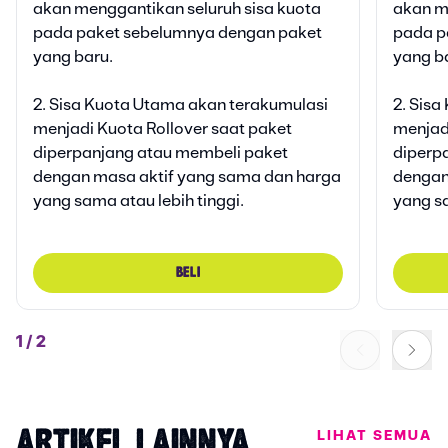
Bonus Vidio Platinum Lite
Bonu
akan menggantikan seluruh sisa kuota
akan m
30 HARI
Klaim bonusnya di AXISNET
Klai
pada paket sebelumnya dengan paket
pada p
yang baru.
yang b
Bonus Kuota 5G
Bonu
40 GB
Klaim bonusnya di AXISNET
Klai
2. Sisa Kuota Utama akan terakumulasi
2. Sis
menjadi Kuota Rollover saat paket
menjadi
diperpanjang atau membeli paket
diperp
dengan masa aktif yang sama dan harga
dengan
yang sama atau lebih tinggi.
yang sa
BELI
1
/
2
LIHAT SEMUA
ARTIKEL LAINNYA