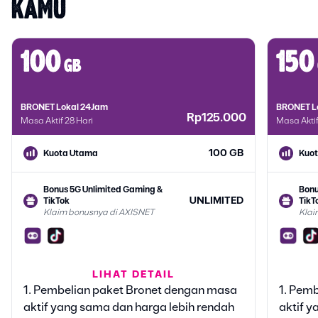
KAMU
100
150
gb
BRONET Lokal 24Jam
BRONET L
Rp125.000
Masa Aktif 28 Hari
Masa Aktif
100 GB
Kuota Utama
Kuo
Bonus 5G Unlimited Gaming &
Bonu
UNLIMITED
TikTok
TikT
Klaim bonusnya di AXISNET
Klai
Bonus Google Gemini
Bonu
LIHAT DETAIL
6 BULAN
Klaim bonusnya di AXISNET
Klai
1. Pembelian paket Bronet dengan masa
1. Pem
aktif yang sama dan harga lebih rendah
aktif y