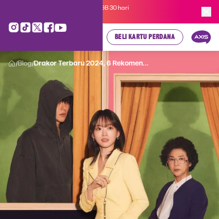
Kartu Perdana AXIS Suka-Suka 3GB 30 hari
cuma
Rp 35.000
, cek di sini!
BELI KARTU PERDANA
Blog
Drakor Terbaru 2024, 6 Rekomen...
/
/