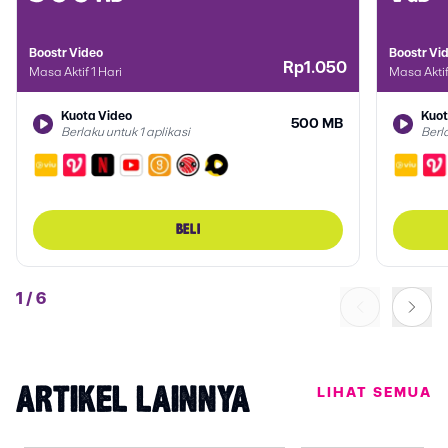
Boostr Video
Boostr Vi
Rp1.050
Masa Aktif 1 Hari
Masa Aktif
Kuota Video
Kuot
500 MB
Berlaku untuk 1 aplikasi
Berla
BELI
1
/
6
LIHAT SEMUA
ARTIKEL LAINNYA