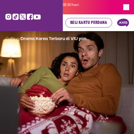
Kartu Perdana AXIS Suka-Suka 3GB 30 hari
cuma
Rp 35.000
, cek di sini!
BELI KARTU PERDANA
Blog
Drama Korea Terbaru di VIU yan...
/
/