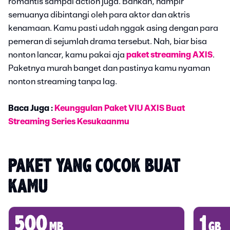
romantis sampai action juga. Bahkan, hampir
semuanya dibintangi oleh para aktor dan aktris
kenamaan. Kamu pasti udah nggak asing dengan para
pemeran di sejumlah drama tersebut. Nah, biar bisa
nonton lancar, kamu pakai aja
paket streaming AXIS
.
Paketnya murah banget dan pastinya kamu nyaman
nonton streaming tanpa lag.
Baca Juga :
Keunggulan Paket VIU AXIS Buat
Streaming Series Kesukaanmu
PAKET YANG COCOK BUAT 
KAMU
500
1
mb
gb