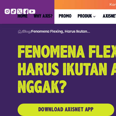
Kar
HOME
WHY AXIS?
PROMO
PRODUK
AXISNE
Blog
Fenomena Flexing, Harus Ikutan...
/
/
FENOMENA FLEX
HARUS IKUTAN 
NGGAK?
DOWNLOAD AXISNET APP