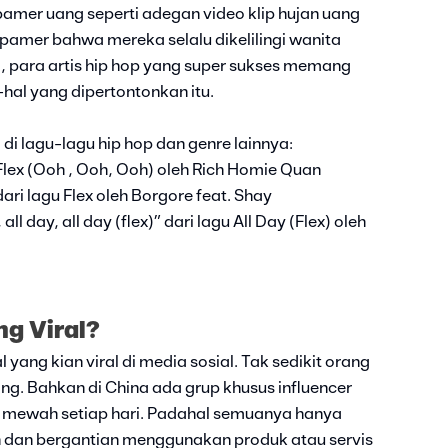
pamer uang seperti adegan video klip hujan uang
amer bahwa mereka selalu dikelilingi wanita
a, para artis hip hop yang super sukses memang
al yang dipertontonkan itu.
 di lagu-lagu hip hop dan genre lainnya:
agu Flex (Ooh , Ooh, Ooh) oleh Rich Homie Quan
” dari lagu Flex oleh Borgore feat. Shay
y, all day, all day (flex)” dari lagu All Day (Flex) oleh
g Viral?
 yang kian viral di media sosial. Tak sedikit orang
g. Bahkan di China ada grup khusus influencer
 mewah setiap hari. Padahal semuanya hanya
an dan bergantian menggunakan produk atau servis