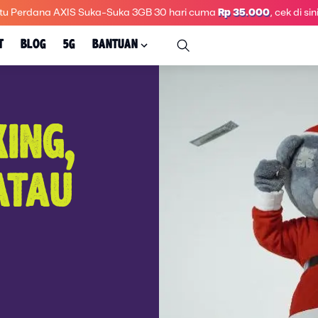
tu Perdana AXIS Suka-Suka 3GB 30 hari
cuma
Rp 35.000
, cek di sini
T
BLOG
5G
BANTUAN
ING,
ATAU