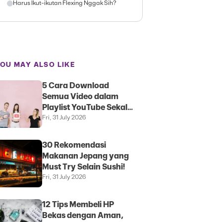
Harus Ikut-ikutan Flexing Nggak Sih?
OU MAY ALSO LIKE
5 Cara Download
Semua Video dalam
Playlist YouTube Sekali
Klik
Fri, 31 July 2026
30 Rekomendasi
Makanan Jepang yang
Must Try Selain Sushi!
Fri, 31 July 2026
12 Tips Membeli HP
Bekas dengan Aman,