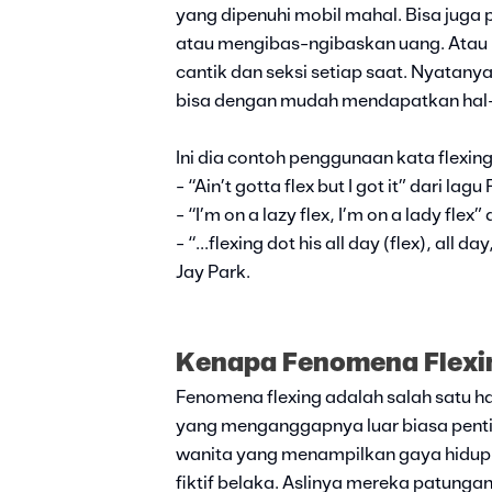
yang dipenuhi mobil mahal. Bisa juga 
atau mengibas-ngibaskan uang. Atau p
cantik dan seksi setiap saat. Nyatany
bisa dengan mudah mendapatkan hal-h
Ini dia contoh penggunaan kata flexing
- “Ain’t gotta flex but I got it” dari l
- “I’m on a lazy flex, I’m on a lady flex
- “...flexing dot his all day (flex), all da
Jay Park.
Kenapa Fenomena Flexin
Fenomena flexing adalah salah satu hal
yang menganggapnya luar biasa pentin
wanita yang menampilkan gaya hidup
fiktif belaka. Aslinya mereka patung