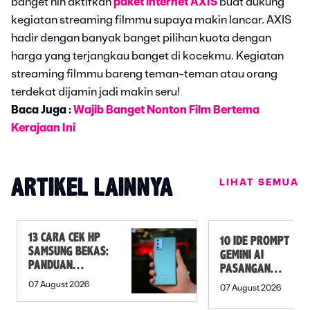
banget nih aktifkan
paket internet AXIS
buat dukung
kegiatan streaming filmmu supaya makin lancar. AXIS
hadir dengan banyak banget pilihan kuota dengan
harga yang terjangkau banget di kocekmu. Kegiatan
streaming filmmu bareng teman-teman atau orang
terdekat dijamin jadi makin seru!
Baca Juga :
Wajib Banget Nonton Film Bertema
Kerajaan Ini
LIHAT SEMUA
ARTIKEL LAINNYA
13 CARA CEK HP
10 IDE PROMPT
SAMSUNG BEKAS:
GEMINI AI
PANDUAN
PASANGAN
SEBELUM
PREWEDDING
07 August 2026
07 August 2026
MEMBELI
YANG ROMANTIS