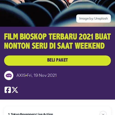
Image by:
Unsplash
FILM BIOSKOP TERBARU 2021 BUAT
NONTON SERU DI SAAT WEEKEND
BELI PAKET
AXIS
Fri, 19 Nov 2021
1. Tokyo Revengers Live Action