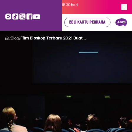
Kartu Perdana AXIS Suka-Suka 3GB 30 hari
cuma
Rp 35.000
, cek di sini!
BELI KARTU PERDANA
Blog
Film Bioskop Terbaru 2021 Buat...
/
/