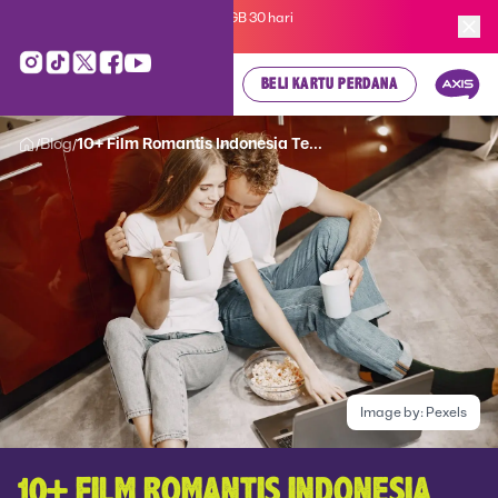
Kartu Perdana AXIS Suka-Suka 3GB 30 hari
cuma
Rp 35.000
, cek di sini!
BELI KARTU PERDANA
Blog
10+ Film Romantis Indonesia Te...
/
/
Image by:
Pexels
10+ FILM ROMANTIS INDONESIA