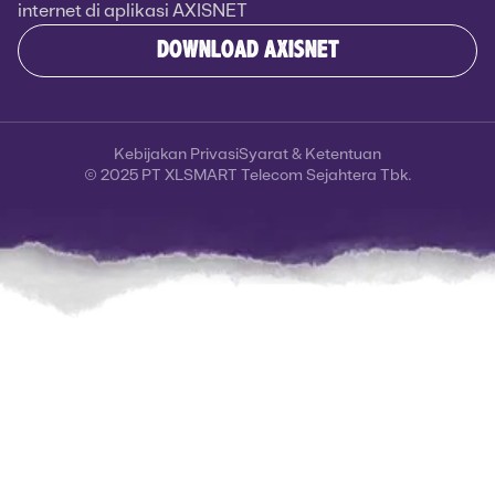
internet di aplikasi AXISNET
DOWNLOAD AXISNET
Kebijakan Privasi
Syarat & Ketentuan
© 2025 PT XLSMART Telecom Sejahtera Tbk.