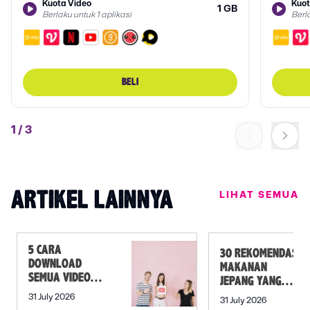
Kuota Video
Kuot
1 GB
Berlaku untuk 1 aplikasi
Berla
BELI
1
/
3
LIHAT SEMUA
ARTIKEL LAINNYA
5 CARA
30 REKOMENDASI
DOWNLOAD
MAKANAN
SEMUA VIDEO
JEPANG YANG
DALAM PLAYLIST
MUST TRY SELAIN
31 July 2026
31 July 2026
YOUTUBE SEKALI
SUSHI!