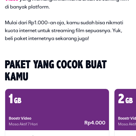
di banyak platform.
Mulai dari Rp1.000-an aja, kamu sudah bisa nikmati
kuota internet untuk streaming film sepuasnya. Yuk,
beli paket internetnya sekarang juga!
PAKET YANG COCOK BUAT 
KAMU
1
2
gb
gb
Boostr Video
Boostr Vi
Rp4.000
Masa Aktif 7 Hari
Masa Aktif