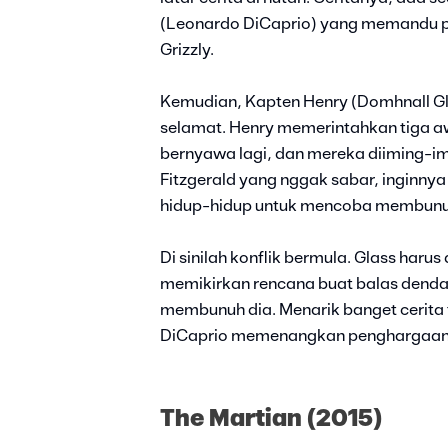
(Leonardo DiCaprio) yang memandu pe
Grizzly.
Kemudian, Kapten Henry (Domhnall G
selamat. Henry memerintahkan tiga a
bernyawa lagi, dan mereka diiming-i
Fitzgerald yang nggak sabar, inginnya
hidup-hidup untuk mencoba membun
Di sinilah konflik bermula. Glass haru
memikirkan rencana buat balas dend
membunuh dia. Menarik banget cerita
DiCaprio memenangkan penghargaan s
The Martian (2015)