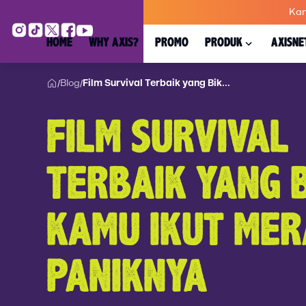
Kar
HOME
WHY AXIS?
PROMO
PRODUK
AXISNE
Blog
Film Survival Terbaik yang Bik...
/
/
FILM SURVIVAL
TERBAIK YANG B
KAMU IKUT ME
PANIKNYA