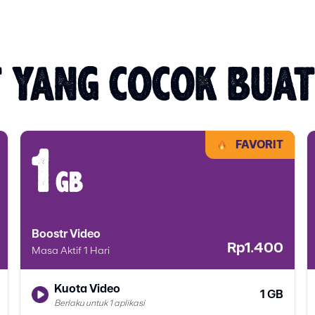
 YANG COCOK BUA
FAVORIT
1
gb
Boostr Video
Rp1.400
Masa Aktif 1 Hari
Kuota Video
1 GB
Berlaku untuk 1 aplikasi