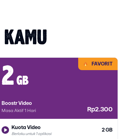
T KAMU
FAVORIT
2
1
gb
Boostr Video
Boos
Rp2.300
Masa Aktif 1 Hari
Masa 
Kuota Video
2 GB
Berlaku untuk 1 aplikasi