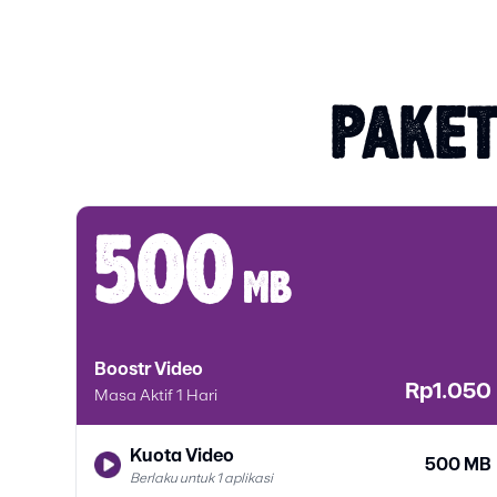
PAKET
500
mb
Boostr Video
Rp1.050
Masa Aktif 1 Hari
Kuota Video
500 MB
Berlaku untuk 1 aplikasi