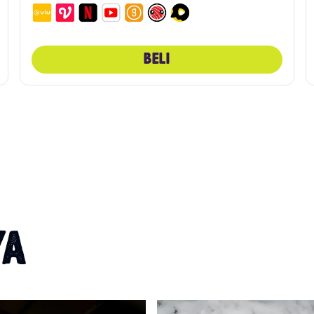
BELI
YA