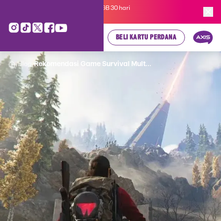
Kartu Perdana AXIS Suka-Suka 3GB 30 hari
cuma
Rp 35.000
, cek di sini!
BELI KARTU PERDANA
Blog
Rekomendasi Game Survival Mult...
/
/