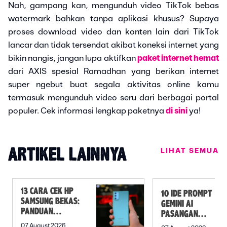
Nah, gampang kan, mengunduh video TikTok bebas
watermark bahkan tanpa aplikasi khusus? Supaya
proses download video dan konten lain dari TikTok
lancar dan tidak tersendat akibat koneksi internet yang
bikin nangis, jangan lupa aktifkan
paket internet hemat
dari AXIS spesial Ramadhan yang berikan internet
super ngebut buat segala aktivitas online kamu
termasuk mengunduh video seru dari berbagai portal
populer. Cek informasi lengkap paketnya
di sini
ya!
LIHAT SEMUA
ARTIKEL LAINNYA
13 CARA CEK HP
10 IDE PROMPT
SAMSUNG BEKAS:
GEMINI AI
PANDUAN
PASANGAN
SEBELUM
PREWEDDING
07 August 2026