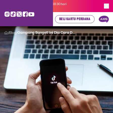
Kartu Perdana AXIS Suka-Suka 3GB 30 hari
cuma
Rp 35.000
, cek di sini!
BELI KARTU PERDANA
Blog
Gampang Banget! Ini Dia Cara D...
/
/