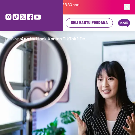
Kartu Perdana AXIS Suka-Suka 3GB 30 hari
cuma
Rp 35.000
, cek di sini!
BELI KARTU PERDANA
Blog
Apa Itu Hook Konten TikTok? De...
/
/