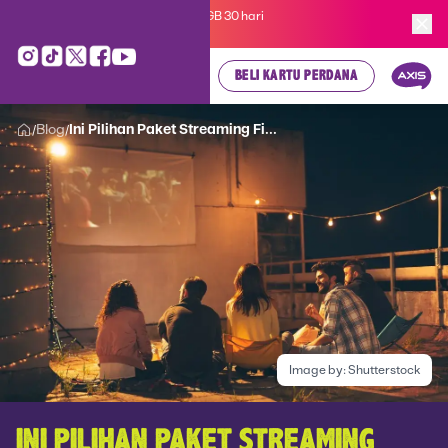
Kartu Perdana AXIS Suka-Suka 3GB 30 hari
cuma
Rp 35.000
, cek di sini!
BELI KARTU PERDANA
Blog
Ini Pilihan Paket Streaming Fi...
/
/
Image by:
Shutterstock
INI PILIHAN PAKET STREAMING