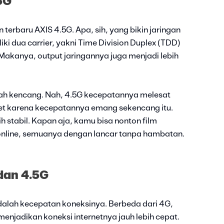
5G
terbaru AXIS 4.5G. Apa, sih, yang bikin jaringan
iki dua carrier, yakni Time Division Duplex (TDD)
Makanya, output jaringannya juga menjadi lebih
ah kencang. Nah, 4.5G kecepatannya melesat
get karena kecepatannya emang sekencang itu.
ih stabil. Kapan aja, kamu bisa nonton film
 online, semuanya dengan lancar tanpa hambatan.
dan 4.5G
adalah kecepatan koneksinya. Berbeda dari 4G,
 menjadikan koneksi internetnya jauh lebih cepat.