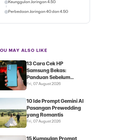
Keunggulan Jaringan 4.5G
Perbedaan Jaringan 4G dan 4.5G
OU MAY ALSO LIKE
13 Cara Cek HP
Samsung Bekas:
Panduan Sebelum
Membeli
Fri, 07 August 2026
10 Ide Prompt Gemini AI
Pasangan Prewedding
yang Romantis
Fri, 07 August 2026
15 Kumpulan Prompt