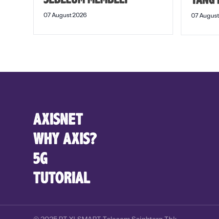
SEBELUM MEMBELI
YANG
07 August 2026
07 August
AXISNET
WHY AXIS?
5G
TUTORIAL