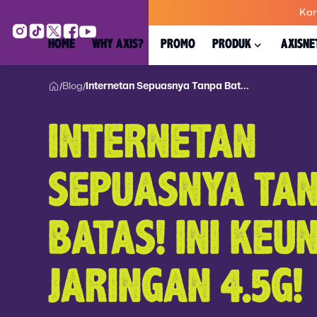
Kar
HOME
WHY AXIS?
PROMO
PRODUK
AXISNE
Blog
Internetan Sepuasnya Tanpa Bat...
/
/
INTERNETAN
SEPUASNYA TA
BATAS! INI KE
JARINGAN 4.5G!