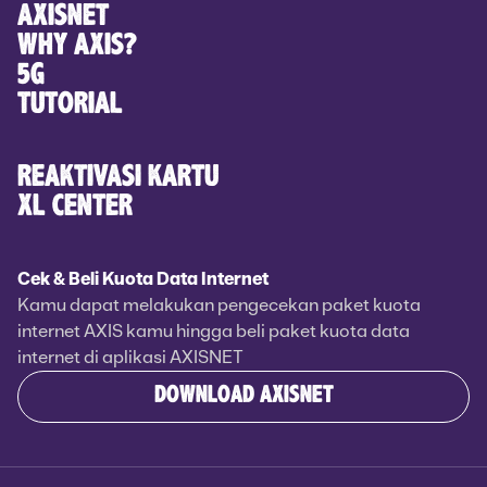
AXISNET
WHY AXIS?
5G
TUTORIAL
REAKTIVASI KARTU
XL CENTER
Cek & Beli Kuota Data Internet
Kamu dapat melakukan pengecekan paket kuota
internet AXIS kamu hingga beli paket kuota data
internet di aplikasi AXISNET
DOWNLOAD AXISNET