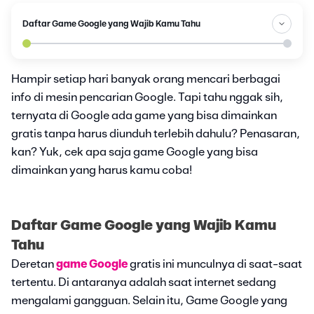
Daftar Game Google yang Wajib Kamu Tahu
Hampir setiap hari banyak orang mencari berbagai
info di mesin pencarian Google. Tapi tahu nggak sih,
ternyata di Google ada game yang bisa dimainkan
gratis tanpa harus diunduh terlebih dahulu? Penasaran,
kan? Yuk, cek apa saja game Google yang bisa
dimainkan yang harus kamu coba!
Daftar Game Google yang Wajib Kamu
Tahu
Deretan
game Google
gratis ini munculnya di saat-saat
tertentu. Di antaranya adalah saat internet sedang
mengalami gangguan. Selain itu, Game Google yang