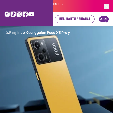
Kartu Perdana AXIS Suka-Suka 3GB 30 hari
cuma
Rp 35.000
, cek di sini!
BELI KARTU PERDANA
Blog
Intip Keunggulan Poco X5 Pro y...
/
/