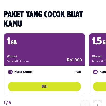
PAKET YANG COCOK BUAT 
KAMU
1
1.5
gb
g
Warnet
Warnet
Rp1.300
Masa Aktif 1 Jam
Masa Akti
1 GB
Kuota Utama
Kuo
BELI
1
/
6