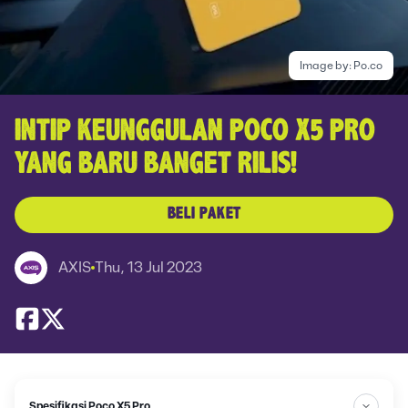
Image by:
Po.co
INTIP KEUNGGULAN POCO X5 PRO
YANG BARU BANGET RILIS!
BELI PAKET
AXIS
Thu, 13 Jul 2023
Spesifikasi Poco X5 Pro