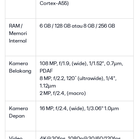
Cortex-A55)
RAM /
6 GB / 128 GB atau 8 GB / 256 GB
Memori
Internal
Kamera
108 MP, f/1.9, (wide), 1/1.52", 0.7µm,
Belakang
PDAF
8 MP, f/2.2, 120˚ (ultrawide), 1/4",
1.12µm
2 MP, f/2.4, (macro)
Kamera
16 MP, f/2.4, (wide), 1/3.06" 1.0µm
Depan
Video
4K@30fps, 1080p@30/60/120fps