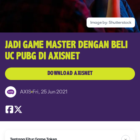
Image by:
Shutterstock
JADI GAME MASTER DENGAN BELI
UC PUBG DI AXISNET
DOWNLOAD AXISNET
AXIS
Fri, 25 Jun 2021
Tentang Fitur Game Token