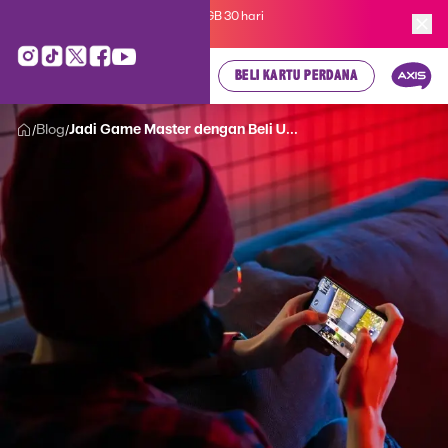
Kartu Perdana AXIS Suka-Suka 3GB 30 hari
cuma
Rp 35.000
, cek di sini!
BELI KARTU PERDANA
Blog
Jadi Game Master dengan Beli U...
/
/