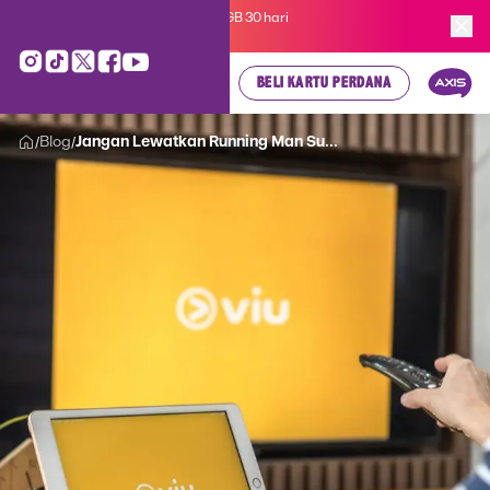
Kartu Perdana AXIS Suka-Suka 3GB 30 hari
cuma
Rp 35.000
, cek di sini!
BELI KARTU PERDANA
Blog
Jangan Lewatkan Running Man Su...
/
/