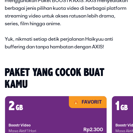
menggunakan Paket BOOSTR AXIS. AXIS menyediakan
berbagai jenis pilihan kuota video di berbagai platform
streaming video untuk akses ratusan lebih drama,
series, film hingga anime.
Yuk, nikmati setiap detik perjalanan Haikyuu anti
buffering dan tanpa hambatan dengan AXIS!
PAKET YANG COCOK BUAT 
KAMU
FAVORIT
2
1
gb
gb
Boostr Video
Boostr Vi
Rp2.300
Masa Aktif 1 Hari
Masa Aktif