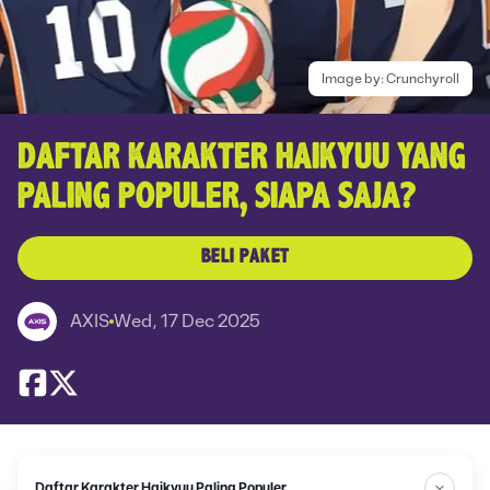
Image by:
Crunchyroll
DAFTAR KARAKTER HAIKYUU YANG
PALING POPULER, SIAPA SAJA?
BELI PAKET
AXIS
Wed, 17 Dec 2025
Daftar Karakter Haikyuu Paling Populer