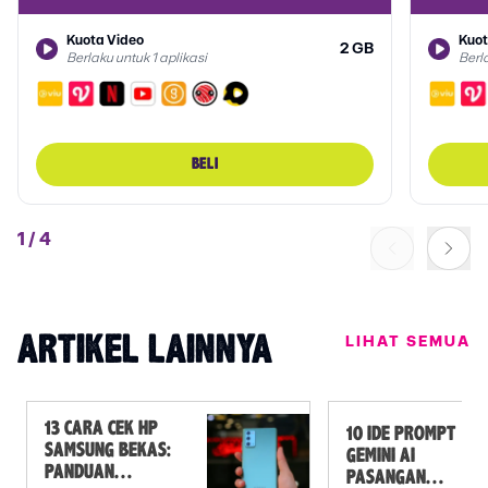
Kuota Video
Kuot
2 GB
Berlaku untuk 1 aplikasi
Berla
BELI
1
/
4
LIHAT SEMUA
ARTIKEL LAINNYA
13 CARA CEK HP
10 IDE PROMPT
SAMSUNG BEKAS:
GEMINI AI
PANDUAN
PASANGAN