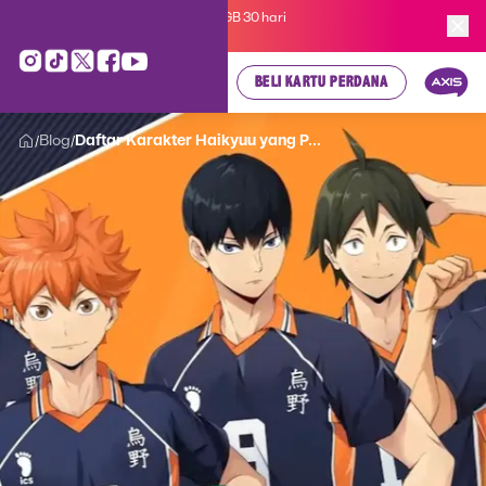
Kartu Perdana AXIS Suka-Suka 3GB 30 hari
cuma
Rp 35.000
, cek di sini!
BELI KARTU PERDANA
Blog
Daftar Karakter Haikyuu yang P...
/
/