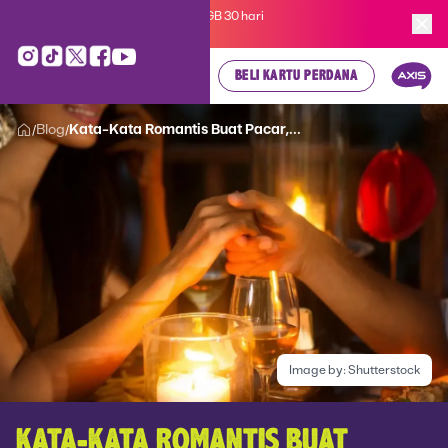
Kartu Perdana AXIS Suka-Suka 3GB 30 hari
cuma
Rp 35.000
, cek di sini!
BELI KARTU PERDANA
Blog
Kata-Kata Romantis Buat Pacar,...
/
/
Image by:
Shutterstock
KATA-KATA ROMANTIS BUAT