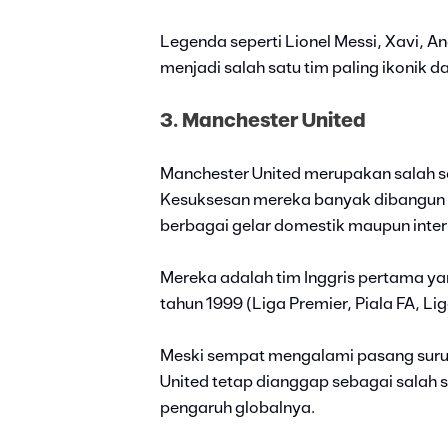
Legenda seperti Lionel Messi, Xavi, 
menjadi salah satu tim paling ikonik d
3. Manchester United
Manchester United merupakan salah sat
Kesuksesan mereka banyak dibangun p
berbagai gelar domestik maupun inter
Mereka adalah tim Inggris pertama yan
tahun 1999 (Liga Premier, Piala FA, L
Meski sempat mengalami pasang surut
United tetap dianggap sebagai salah s
pengaruh globalnya.