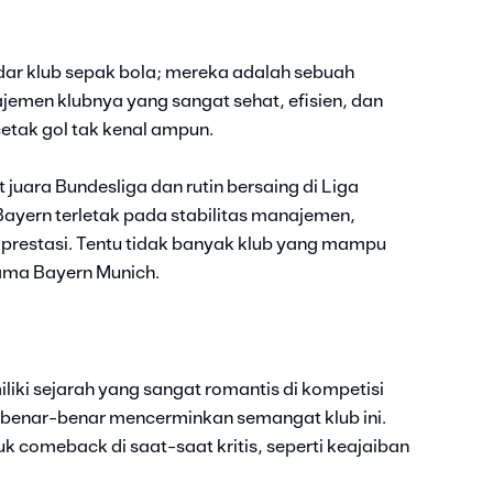
dar klub sepak bola; mereka adalah sebuah
ajemen klubnya yang sangat sehat, efisien, dan
etak gol tak kenal ampun.
t juara Bundesliga dan rutin bersaing di Liga
yern terletak pada stabilitas manajemen,
prestasi. Tentu tidak banyak klub yang mampu
ama Bayern Munich.
iliki sejarah yang sangat romantis di kompetisi
e benar-benar mencerminkan semangat klub ini.
uk comeback di saat-saat kritis, seperti keajaiban