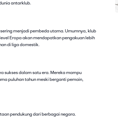
dunia antarklub.
al sering menjadi pembeda utama. Umumnya, klub
level Eropa akan mendapatkan pengakuan lebih
an di liga domestik.
ya sukses dalam satu era. Mereka mampu
ma puluhan tahun meski berganti pemain,
taan pendukung dari berbagai negara.