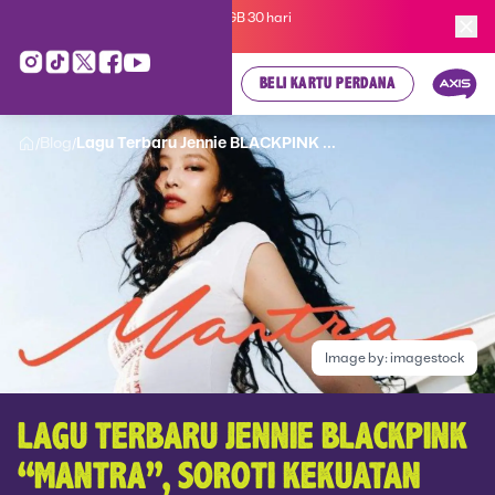
Kartu Perdana AXIS Suka-Suka 3GB 30 hari
cuma
Rp 35.000
, cek di sini!
BELI KARTU PERDANA
Blog
Lagu Terbaru Jennie BLACKPINK ...
/
/
Image by:
imagestock
LAGU TERBARU JENNIE BLACKPINK
“MANTRA”, SOROTI KEKUATAN