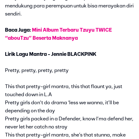
mendukung para perempuan untuk bisa merayakan diri
sendiri.
Baca Juga:
Mini Album Terbaru Tzuyu TWICE
“abouTzu” Beserta Maknanya
Lirik Lagu Mantra - Jennie BLACKPINK
Pretty, pretty, pretty, pretty
This that pretty-girl mantra, this that flaunt ya, just
touched down in L.A
Pretty girls don’t do drama ‘less we wanna, it’ll be
depending on the day
Pretty girls packed in a Defender, know I’ma defend her,
never let her catch no stray
This that pretty-girl mantra, she’s that stunna, make