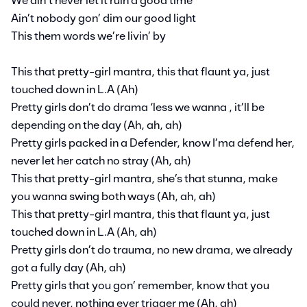
We ain’t never let it ruin a good time
Ain’t nobody gon’ dim our good light
This them words we’re livin’ by
This that pretty-girl mantra, this that flaunt ya, just
touched down in L.A (Ah)
Pretty girls don’t do drama ‘less we wanna , it’ll be
depending on the day (Ah, ah, ah)
Pretty girls packed in a Defender, know I’ma defend her,
never let her catch no stray (Ah, ah)
This that pretty-girl mantra, she’s that stunna, make
you wanna swing both ways (Ah, ah, ah)
This that pretty-girl mantra, this that flaunt ya, just
touched down in L.A (Ah, ah)
Pretty girls don’t do trauma, no new drama, we already
got a fully day (Ah, ah)
Pretty girls that you gon’ remember, know that you
could never, nothing ever trigger me (Ah, ah)