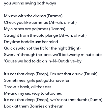
you wanna swing both ways
Mix me with the drama (Drama)
Check you like commas (Ah-ah, ah-ah)
My clothes are pajamas (‘Jamas)
Straight from the cold plunge (Ah-ah, ah-ah)
Daytime baddie use her mind
Quick switch of the fit for the night (Night)
Swervin’ through the lane, we’ll be twenty minute late
‘Cause we had to do an In-N-Out drive-by
It’s not that deep (Deep), I’m not that drunk (Drunk)
Sometimes, girls just gotta have fun
Throw it back, all that ass
Me and my sis, way to attached
It’s not that deep (Deep), we’re not that dumb (Dumb)
Look at them Bonnies on the run