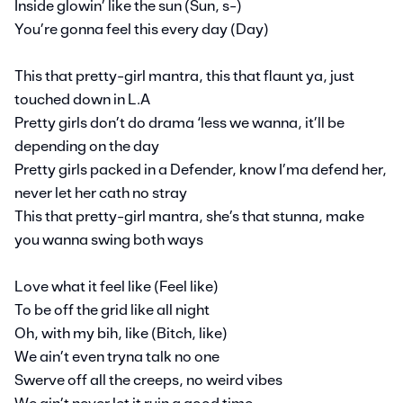
Inside glowin’ like the sun (Sun, s-)
You’re gonna feel this every day (Day)
This that pretty-girl mantra, this that flaunt ya, just
touched down in L.A
Pretty girls don’t do drama ‘less we wanna, it’ll be
depending on the day
Pretty girls packed in a Defender, know I’ma defend her,
never let her cath no stray
This that pretty-girl mantra, she’s that stunna, make
you wanna swing both ways
Love what it feel like (Feel like)
To be off the grid like all night
Oh, with my bih, like (Bitch, like)
We ain’t even tryna talk no one
Swerve off all the creeps, no weird vibes