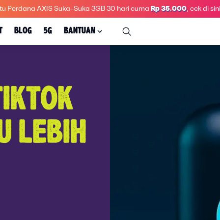
tu Perdana AXIS Suka-Suka 3GB 30 hari
cuma
Rp 35.000
, cek di sini
T
BLOG
5G
BANTUAN
TIKTOK
U LEBIH