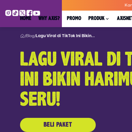
Kar
HOME
WHY AXIS?
PROMO
PRODUK
AXISNE
Blog
Lagu Viral di TikTok Ini Bikin...
/
/
LAGU VIRAL DI 
INI BIKIN HARIM
SERU!
BELI PAKET