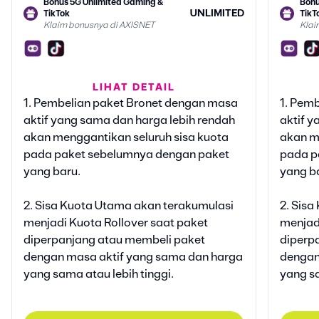
Bonus 5G Unlimited Gaming &
Bonu
UNLIMITED
TikTok
TikT
Klaim bonusnya di AXISNET
Klai
Bonus Google Gemini
Bonu
LIHAT DETAIL
6 BULAN
Klaim bonusnya di AXISNET
Klai
1. Pembelian paket Bronet dengan masa
1. Pem
aktif yang sama dan harga lebih rendah
aktif y
Bonus Vidio Platinum Lite
Bonu
akan menggantikan seluruh sisa kuota
akan m
30 HARI
Klaim bonusnya di AXISNET
Klai
pada paket sebelumnya dengan paket
pada p
yang baru.
yang b
2. Sisa Kuota Utama akan terakumulasi
2. Sis
menjadi Kuota Rollover saat paket
menjadi
diperpanjang atau membeli paket
diperp
dengan masa aktif yang sama dan harga
dengan
yang sama atau lebih tinggi.
yang sa