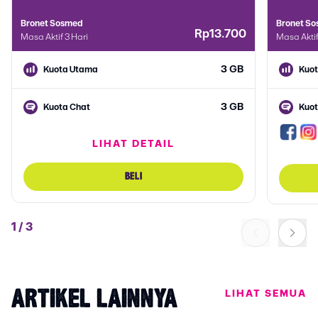
Bronet Sosmed
Bronet S
Rp13.700
Masa Aktif 3 Hari
Masa Aktif
3 GB
Kuota Utama
Kuo
3 GB
Kuota Chat
Kuot
LIHAT DETAIL
3 GB
Kuota Sosmed
BELI
1
/
3
LIHAT SEMUA
ARTIKEL LAINNYA