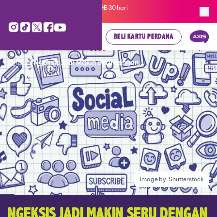
Kartu Perdana AXIS Suka-Suka 3GB 30 hari
cuma
Rp 35.000
, cek di sini!
BELI KARTU PERDANA
Blog
Ngeksis Jadi Makin Seru dengan...
/
/
Image by:
Shutterstock
NGEKSIS JADI MAKIN SERU DENGAN