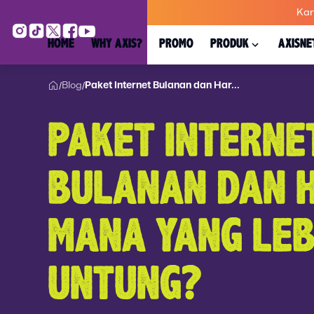
Kar
HOME
WHY AXIS?
PROMO
PRODUK
AXISNE
Blog
Paket Internet Bulanan dan Har...
/
/
PAKET INTERNE
BULANAN DAN H
MANA YANG LEB
UNTUNG?