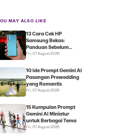
OU MAY ALSO LIKE
13 Cara Cek HP
Samsung Bekas:
Panduan Sebelum
Membeli
Fri, 07 August 2026
10 Ide Prompt Gemini AI
Pasangan Prewedding
yang Romantis
Fri, 07 August 2026
15 Kumpulan Prompt
Gemini AI Miniatur
untuk Berbagai Tema
Fri, 07 August 2026