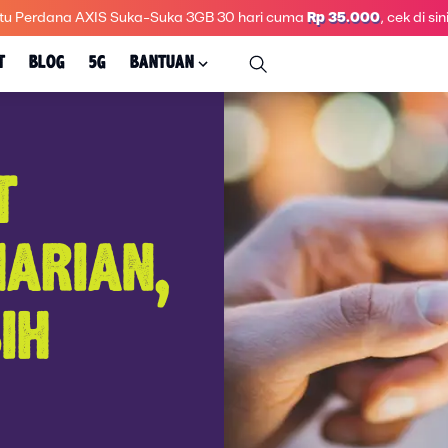
tu Perdana AXIS Suka-Suka 3GB 30 hari
cuma
Rp 35.000
, cek di sini
T
BLOG
5G
BANTUAN
T
ARIAN,
IH