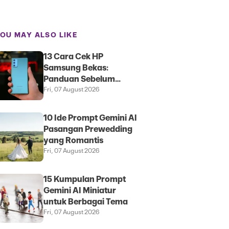
OU MAY ALSO LIKE
13 Cara Cek HP
Samsung Bekas:
Panduan Sebelum
Membeli
Fri, 07 August 2026
10 Ide Prompt Gemini AI
Pasangan Prewedding
yang Romantis
Fri, 07 August 2026
15 Kumpulan Prompt
Gemini AI Miniatur
untuk Berbagai Tema
Fri, 07 August 2026