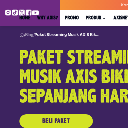
Kar
HOME
WHY AXIS?
PROMO
PRODUK
AXISNE
Blog
Paket Streaming Musik AXIS Bik...
/
/
PAKET STREAMI
MUSIK AXIS BIK
SEPANJANG HAR
BELI PAKET