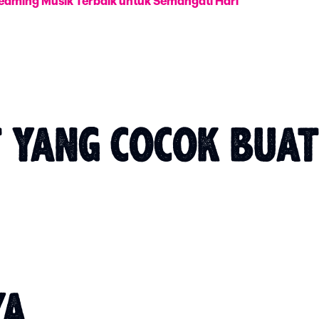
eaming Musik Terbaik untuk Semangati Hari
 YANG COCOK BUA
YA