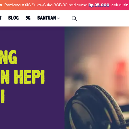
tu Perdana AXIS Suka-Suka 3GB 30 hari
cuma
Rp 35.000
, cek di sini
T
BLOG
5G
BANTUAN
NG
IN HEPI
I