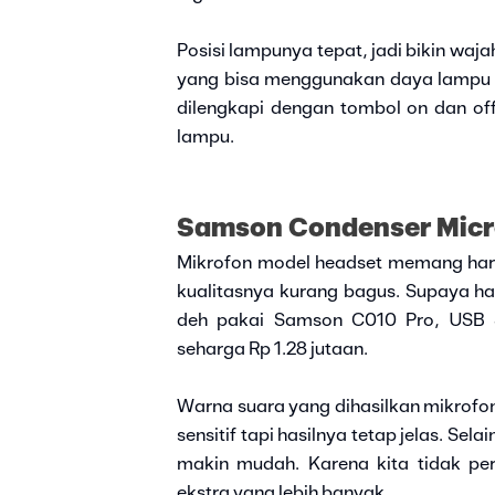
Posisi lampunya tepat, jadi bikin waja
yang bisa menggunakan daya lampu s
dilengkapi dengan tombol on dan of
lampu.
Samson Condenser Mic
Mikrofon model headset memang harga
kualitasnya kurang bagus. Supaya has
deh pakai Samson C010 Pro, USB S
seharga Rp 1.28 jutaan.
Warna suara yang dihasilkan mikrofon
sensitif tapi hasilnya tetap jelas. Se
makin mudah. Karena kita tidak pe
ekstra yang lebih banyak.