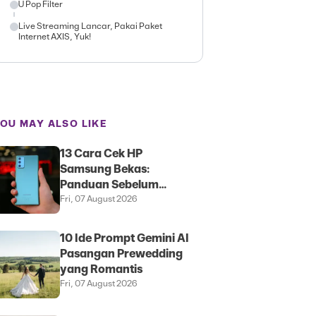
U Pop Filter
Live Streaming Lancar, Pakai Paket
Internet AXIS, Yuk!
OU MAY ALSO LIKE
13 Cara Cek HP
Samsung Bekas:
Panduan Sebelum
Membeli
Fri, 07 August 2026
10 Ide Prompt Gemini AI
Pasangan Prewedding
yang Romantis
Fri, 07 August 2026