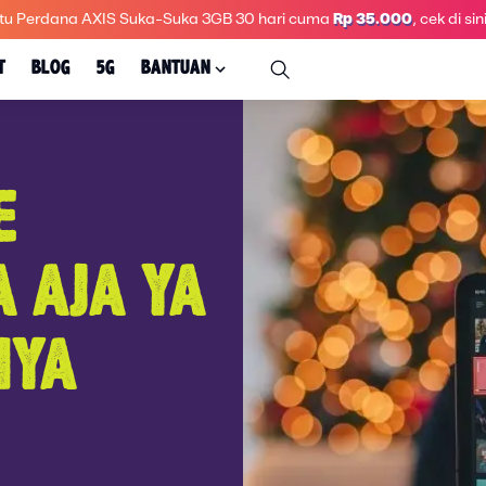
tu Perdana AXIS Suka-Suka 3GB 30 hari
cuma
Rp 35.000
, cek di sini
T
BLOG
5G
BANTUAN
E
 AJA YA
NYA