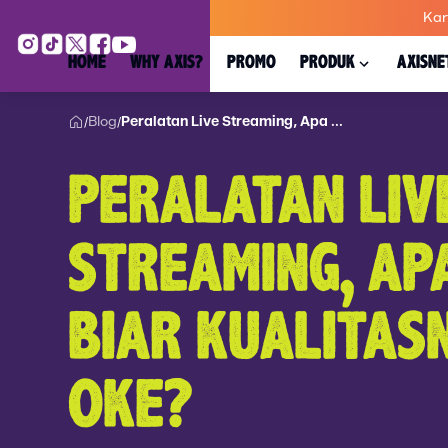
Kar
HOME
WHY AXIS?
PROMO
PRODUK
AXISNE
Blog
Peralatan Live Streaming, Apa ...
/
/
PERALATAN LIV
STREAMING, APA
BIAR KUALITAS
OKE?